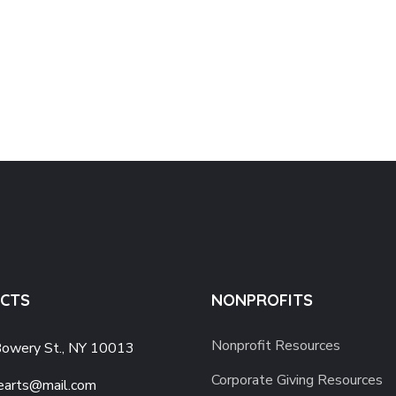
CTS
NONPROFITS
Nonprofit Resources
owery St., NY 10013
Corporate Giving Resources
earts@mail.com