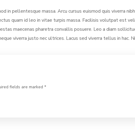
smod in pellentesque massa. Arcu cursus euismod quis viverra nibh
ectus quam id leo in vitae turpis massa. Facilisis volutpat est vel
stas maecenas pharetra convallis posuere. Leo a diam sollicitud
neque viverra justo nec ultrices. Lacus sed viverra tellus in hac. 
ired fields are marked *