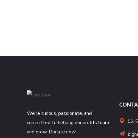
CONTA
We’re curious, passionate, and
92 B
committed to helping nonprofits learn
and grow. Donate now!
bigh