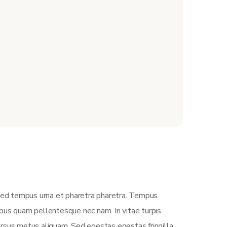
 Sed tempus urna et pharetra pharetra. Tempus
empus quam pellentesque nec nam. In vitae turpis
ursus metus aliquam. Sed egestas egestas fringilla