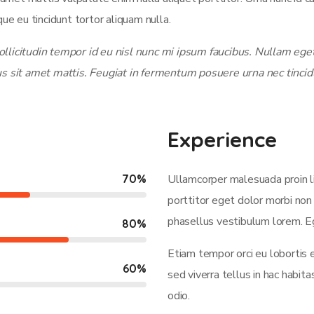
ue eu tincidunt tortor aliquam nulla.
licitudin tempor id eu nisl nunc mi ipsum faucibus. Nullam eget 
us sit amet mattis. Feugiat in fermentum posuere urna nec tincid
Experience
70
%
Ullamcorper malesuada proin l
porttitor eget dolor morbi non 
phasellus vestibulum lorem. Eg
80
%
Etiam tempor orci eu lobortis 
60
%
sed viverra tellus in hac habi
odio.