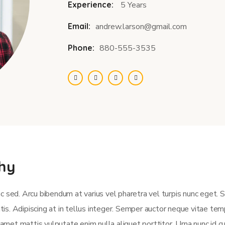
Experience:
5 Years
Email:
andrew.larson@gmail.com
Phone:
880-555-3535
hy
c sed. Arcu bibendum at varius vel pharetra vel turpis nunc eget.
atis. Adipiscing at in tellus integer. Semper auctor neque vitae t
et mattis vulputate enim nulla aliquet porttitor. Urna nunc id c