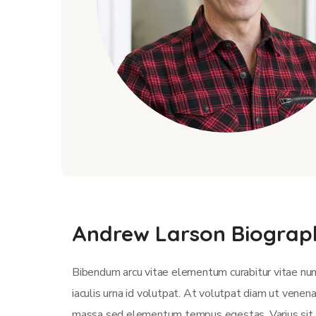
Andrew Larson Biograp
Bibendum arcu vitae elementum curabitur vitae nun
iaculis urna id volutpat. At volutpat diam ut venen
massa sed elementum tempus egestas. Varius sit am